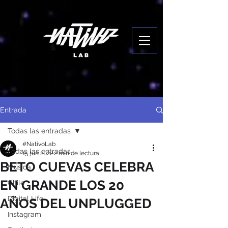
Entrada
Todas las entradas
#NativoLab
Todas las entradas
15 jun 2022
2 min de lectura
BETO CUEVAS CELEBRA
Música
EN GRANDE LOS 20
Chile
Digital Life
AÑOS DEL UNPLUGGED
Instagram