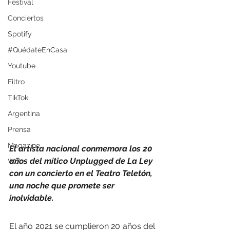
Festival
Conciertos
Spotify
#QuédateEnCasa
Youtube
Filtro
TikTok
Argentina
Prensa
Magazine
El artista nacional conmemora los 20 
años del mítico Unplugged de La Ley 
Web
con un concierto en el Teatro Teletón, 
una noche que promete ser 
inolvidable. 
El año 2021 se cumplieron 20 años del 