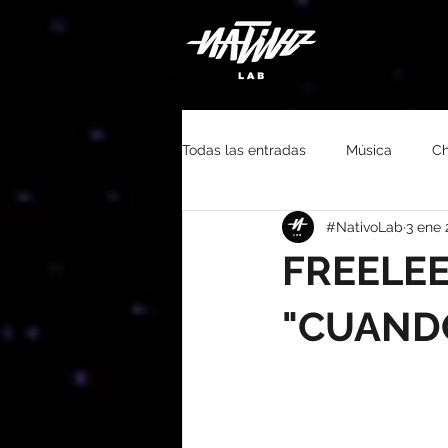
Todas las entradas
Música
Ch
#NativoLab
3 ene 
#QuédateEnCasa
Youtube
FREELE
"CUAND