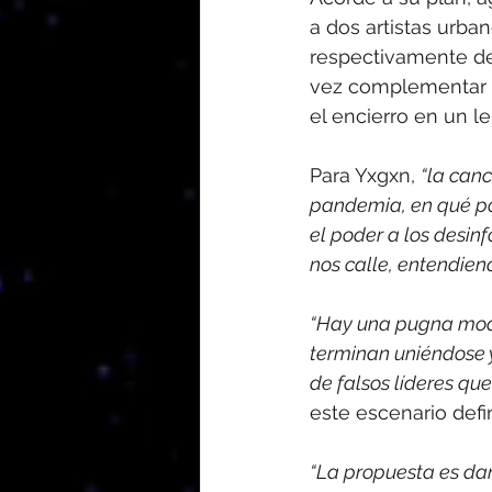
a dos artistas urban
respectivamente de 
vez complementar s
el encierro en un l
Para Yxgxn, 
“la can
pandemia, en qué pod
el poder a los desin
nos calle, entendien
“Hay una pugna mode
terminan uniéndose 
de falsos líderes que
este escenario defin
“La propuesta es dar