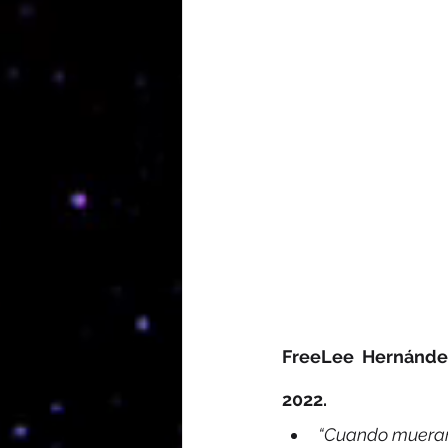
FreeLee Hernández
2022.
“Cuando mueran m