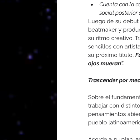
Cuenta con la c
social posterior
Luego de su debut 
beatmaker y produ
su ritmo creativo. 
sencillos con artist
su próximo título, 
F
ojos mueran”.
Trascender por med
Sobre el fundament
trabajar con distin
pensamientos abier
pueblo latinoameri
Acorde a su plan, a