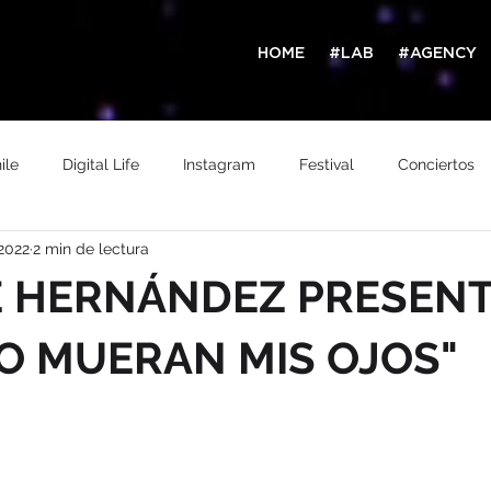
HOME
#LAB
#AGENCY
ile
Digital Life
Instagram
Festival
Conciertos
2022
2 min de lectura
Filtro
TikTok
Argentina
Prensa
Magazine
E HERNÁNDEZ PRESEN
O MUERAN MIS OJOS"