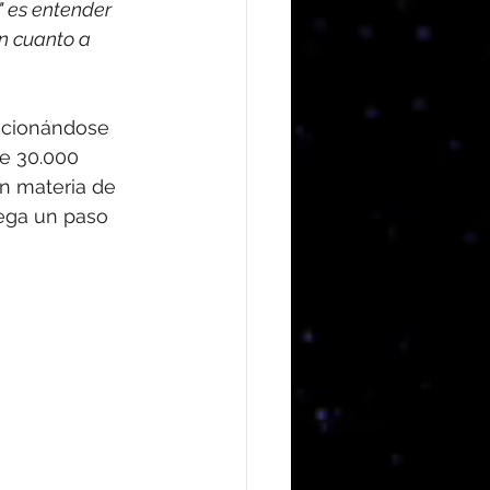
 es entender 
n cuanto a 
sicionándose 
e 30.000 
n materia de 
ega un paso 