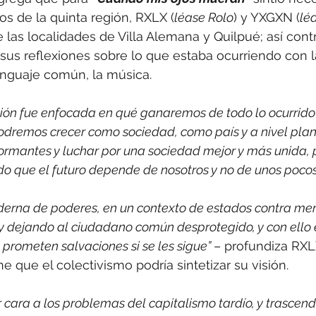
os de la quinta región, RXLX (
léase Rolo
) y YXGXN (
lé
las localidades de Villa Alemana y Quilpué; así contra
us reflexiones sobre lo que estaba ocurriendo con 
enguaje común, la música.
ción fue enfocada en qué ganaremos de todo lo ocurrido 
remos crecer como sociedad, como país y a nivel planet
formantes y luchar por una sociedad mejor y más unida,
do que el futuro depende de nosotros y no de unos pocos
rna de poderes, en un contexto de estados contra mer
y dejando al ciudadano común desprotegido, y con ello 
 prometen salvaciones si se les sigue” 
– profundiza RXL
e que el colectivismo podría sintetizar su visión.
 cara a los problemas del capitalismo tardío, y trascen