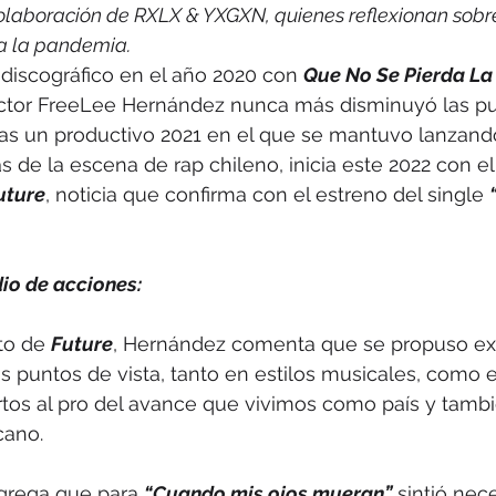
olaboración de RXLX & YXGXN, quienes reflexionan sobre
 a la pandemia.
discográfico en el año 2020 con 
Que No Se Pierda La
ctor FreeLee Hernández nunca más disminuyó las pu
Tras un productivo 2021 en el que se mantuvo lanzand
as de la escena de rap chileno, inicia este 2022 con e
uture
, noticia que confirma con el estreno del single 
io de acciones:
o de 
Future
, Hernández comenta que se propuso ex
tos puntos de vista, tanto en estilos musicales, como 
tos al pro del avance que vivimos como país y tamb
cano.
grega que para 
“Cuando mis ojos mueran”
 sintió nec