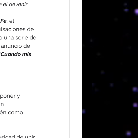
 el devenir 
 Fe
, el 
lsaciones de 
o una serie de 
l anuncio de 
“Cuando mis 
poner y 
en 
ién como 
esidad de unir 