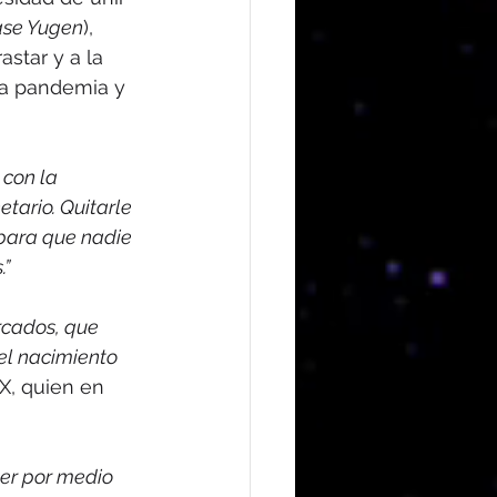
ase Yugen
), 
star y a la 
la pandemia y 
con la 
ario. Quitarle 
 para que nadie 
.”
cados, que 
el nacimiento 
X, quien en 
der por medio 