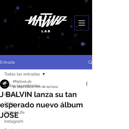
Entrada
Todas las entradas
#NativoLab
Todas las entradas
10 sept 2021
2 min de lectura
J BALVIN lanza su tan
Música
esperado nuevo álbum
Chile
Digital Life
JOSE
Instagram