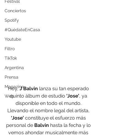
Festival
Conciertos
Spotify
#QuédateEnCasa
Youtube
Filtro
TikTok
Argentina
Prensa
Magazine
Hoy,
 J Balvin
 lanza su tan esperado 
quinto álbum de estudio 
‘Jose’
, ya 
Web
disponible en todo el mundo. 
Llevando el nombre legal del artista,
‘Jose’
 constituye el esfuerzo más 
personal de 
Balvin
 hasta la fecha y lo 
vemos ahondar musicalmente más 