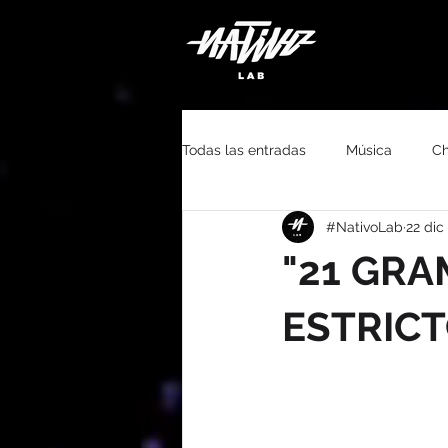
Todas las entradas
Música
Ch
#NativoLab
22 dic
#QuédateEnCasa
Youtube
"21 GRA
ESTRIC