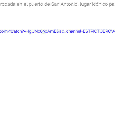
 rodada en el puerto de San Antonio, lugar icónico par
be.com/watch?v=IgUNc89pAmE&ab_channel=ESTRICTOBRO