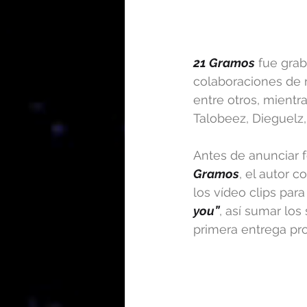
21 Gramos
 fue gra
colaboraciones de r
entre otros, mient
Talobeez, Dieguelz
Antes de anunciar f
Gramos
, el autor 
los vídeo clips para
you”
, así sumar los
primera entrega pro