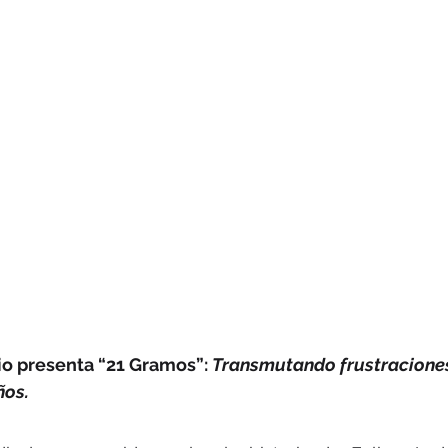
io presenta “21 Gramos”: 
Transmutando frustraciones
ños.