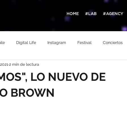
HOME
#LAB
#AGENCY
ile
Digital Life
Instagram
Festival
Conciertos
 2021
2 min de lectura
Filtro
TikTok
Argentina
Prensa
Magazine
MOS", LO NUEVO DE
TO BROWN