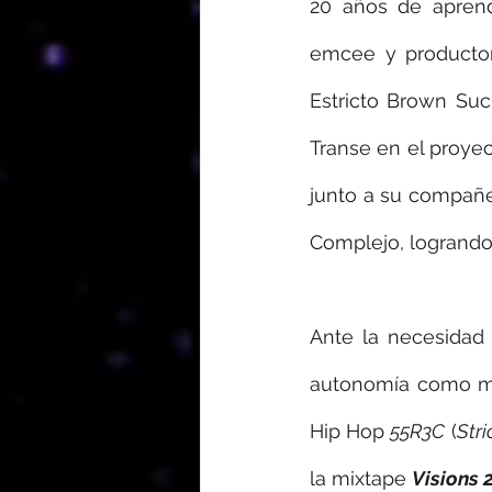
20 años de aprendi
emcee y productor
Estricto Brown Suci
Transe en el proyec
junto a su compañe
Complejo, logrando
Ante la necesidad
autonomía como mús
Hip Hop 
55R3C
 (
Str
la mixtape 
Visions