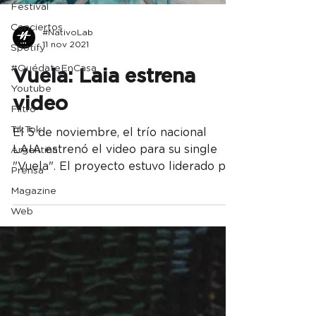
Festival
Conciertos
#NativoLab
11 nov 2021
Spotify
#QuédateEnCasa
Vuela: Laia estrena
Youtube
video
Filtro
TikTok
El 5 de noviembre, el trío nacional
LAIA estrenó el video para su single
Argentina
"Vuela". El proyecto estuvo liderado por
Prensa
Michel Muscatt y Nativo...
Magazine
Web