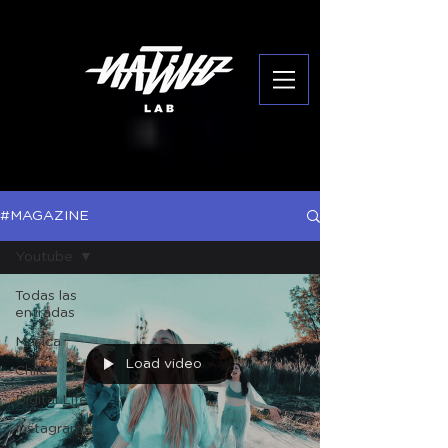
#MAGAZINE
Youtube
Todas las
entradas
Música
Load video
Chile
Digital Life
Instagram