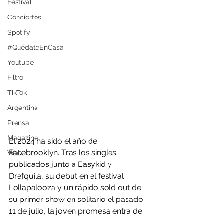
Festival
Conciertos
Spotify
#QuédateEnCasa
Youtube
Filtro
TikTok
Argentina
Prensa
Magazine
El 2024 ha sido el año de 
Facebrooklyn
. Tras los singles 
Web
publicados junto a Easykid y 
Drefquila, su debut en el festival 
Lollapalooza y un rápido sold out de 
su primer show en solitario el pasado 
11 de julio, la joven promesa entra de 