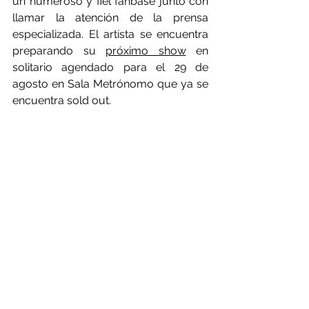
un numeroso y fiel fanbase junto con 
llamar la atención de la prensa 
especializada. El artista se encuentra 
preparando su 
próximo show
 en 
solitario agendado para el 29 de 
agosto en Sala Metrónomo que ya se 
encuentra sold out.
Escúchalo aquí
Por 
Lotus Records
Ver todo