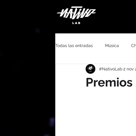
Todas las entradas
Música
Ch
#NativoLab
2 nov 
#QuédateEnCasa
Youtube
Premios