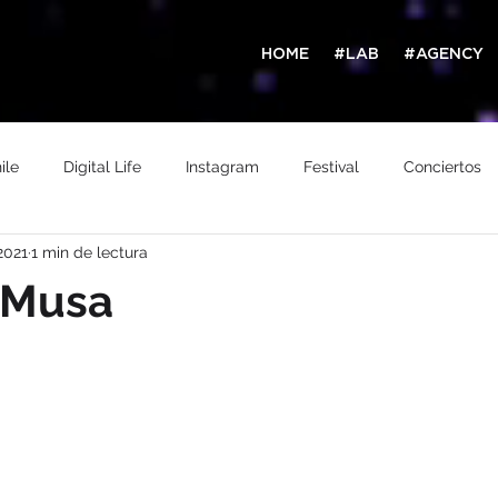
HOME
#LAB
#AGENCY
ile
Digital Life
Instagram
Festival
Conciertos
2021
1 min de lectura
Filtro
TikTok
Argentina
Prensa
Magazine
 Musa