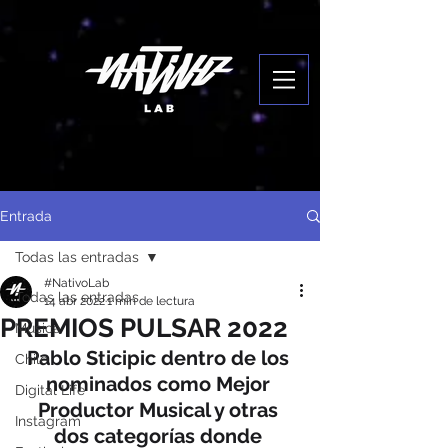
Entrada
Todas las entradas
#NativoLab
Todas las entradas
14 abr 2022
1 min de lectura
PREMIOS PULSAR 2022
Música
Pablo Sticipic dentro de los 
Chile
nominados como Mejor 
Digital Life
Productor Musical y otras 
Instagram
dos categorías donde 