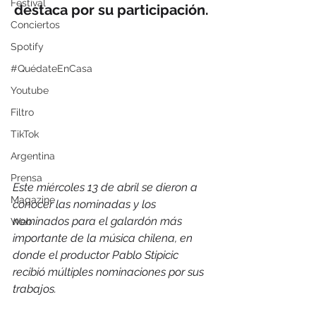
Festival
destaca por su participación. 
Conciertos
Spotify
#QuédateEnCasa
Youtube
Filtro
TikTok
Argentina
Prensa
Este miércoles 13 de abril se dieron a 
Magazine
conocer las nominadas y los 
nominados para el galardón más 
Web
importante de la música chilena, en 
donde el productor Pablo Stipicic 
recibió múltiples nominaciones por sus 
trabajos.