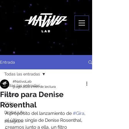
Entrada
Todas las entradas
#NativoLab
Todas las entradas
9 ago 2020
1 min de lectura
Filtro para Denise
Música
Rosenthal
Chile
Digital Life
A propósito del lanzamiento de 
#Gira
, 
el último single de Denise Rosenthal, 
Instagram
creamos junto a ella, un filtro 