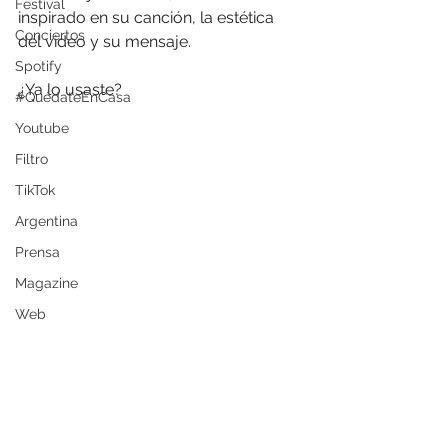
Festival
inspirado en su canción, la estética 
Conciertos
del video y su mensaje.
Spotify
¿Ya lo usaste?
#QuédateEnCasa
Youtube
Filtro
TikTok
Argentina
Prensa
Magazine
Web