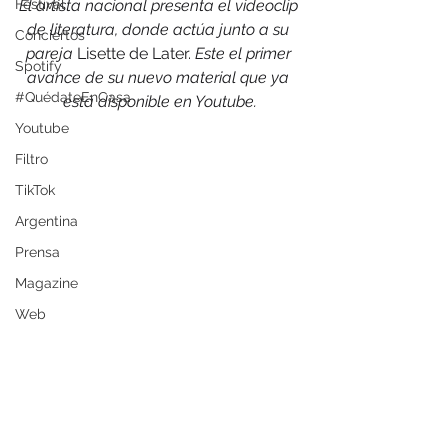
Festival
El artista nacional presenta el videoclip 
de literatura, donde actúa junto a su 
Conciertos
pareja 
Lisette de Later. 
Este el primer 
Spotify
avance de su nuevo material que ya 
#QuédateEnCasa
está disponible en Youtube.
Youtube
Filtro
TikTok
Argentina
Prensa
Magazine
Web